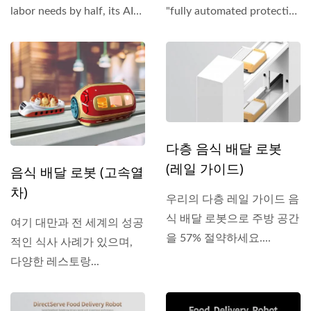
labor needs by half, its AI
"fully automated protective
system automatically...
cover," ensuring...
다층 음식 배달 로봇
(레일 가이드)
음식 배달 로봇 (고속열
차)
우리의 다층 레일 가이드 음
식 배달 로봇으로 주방 공간
여기 대만과 전 세계의 성공
을 57% 절약하세요....
적인 식사 사례가 있으며,
다양한 레스토랑...