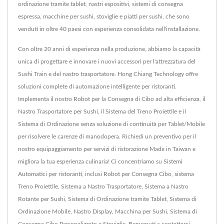
ordinazione tramite tablet, nastri espositivi, sistemi di consegna
espressa, macchine per sushi, stoviglie e piatti per sushi, che sono
venduti in oltre 40 paesi con esperienza consolidata nell'installazione.
Con oltre 20 anni di esperienza nella produzione, abbiamo la capacità
unica di progettare e innovare i nuovi accessori per l'attrezzatura del
Sushi Train e del nastro trasportatore. Hong Chiang Technology offre
soluzioni complete di automazione intelligente per ristoranti.
Implementa il nostro Robot per la Consegna di Cibo ad alta efficienza, il
Nastro Trasportatore per Sushi, il Sistema del Treno Proiettile e il
Sistema di Ordinazione senza soluzione di continuità per Tablet/Mobile
per risolvere le carenze di manodopera. Richiedi un preventivo per il
nostro equipaggiamento per servizi di ristorazione Made in Taiwan e
migliora la tua esperienza culinaria! Ci concentriamo su Sistemi
Automatici per ristoranti, inclusi Robot per Consegna Cibo, sistema
Treno Proiettile, Sistema a Nastro Trasportatore, Sistema a Nastro
Rotante per Sushi, Sistema di Ordinazione tramite Tablet, Sistema di
Ordinazione Mobile, Nastro Display, Macchina per Sushi, Sistema di
Consegna Cibo Personalizzato e Stoviglie. Benvenuti a contattarci.