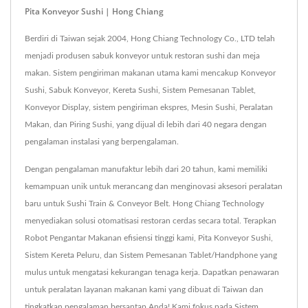
Pita Konveyor Sushi | Hong Chiang
Berdiri di Taiwan sejak 2004, Hong Chiang Technology Co., LTD telah
menjadi produsen sabuk konveyor untuk restoran sushi dan meja
makan. Sistem pengiriman makanan utama kami mencakup Konveyor
Sushi, Sabuk Konveyor, Kereta Sushi, Sistem Pemesanan Tablet,
Konveyor Display, sistem pengiriman ekspres, Mesin Sushi, Peralatan
Makan, dan Piring Sushi, yang dijual di lebih dari 40 negara dengan
pengalaman instalasi yang berpengalaman.
Dengan pengalaman manufaktur lebih dari 20 tahun, kami memiliki
kemampuan unik untuk merancang dan menginovasi aksesori peralatan
baru untuk Sushi Train & Conveyor Belt. Hong Chiang Technology
menyediakan solusi otomatisasi restoran cerdas secara total. Terapkan
Robot Pengantar Makanan efisiensi tinggi kami, Pita Konveyor Sushi,
Sistem Kereta Peluru, dan Sistem Pemesanan Tablet/Handphone yang
mulus untuk mengatasi kekurangan tenaga kerja. Dapatkan penawaran
untuk peralatan layanan makanan kami yang dibuat di Taiwan dan
tingkatkan pengalaman bersantap Anda! Kami fokus pada Sistem