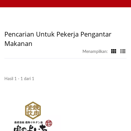
Tablet, Sistem Pemesanan Seluler, Konveyor Tampilan, Mesin
Pabrikan Pita Pengantar
Sushi, Sistem Pengiriman Makanan Kustom, dan Peralatan
Makanan | Hong Chiang
Makan. Silakan hubungi kami.
Pencarian Untuk Pekerja Pengantar
Makanan
Menampilkan:
Hasil 1 - 1 dari 1