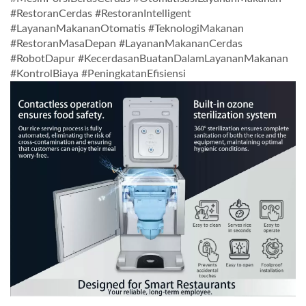
#RestoranCerdas #RestoranIntelligent
#LayananMakananOtomatis #TeknologiMakanan
#RestoranMasaDepan #LayananMakananCerdas
#RobotDapur #KecerdasanBuatanDalamLayananMakanan
#KontrolBiaya #PeningkatanEfisiensi