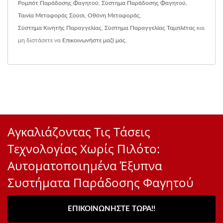
Ρομπότ Παράδοσης Φαγητού
,
Σύστημα Παράδοσης Φαγητού
,
Ταινία Μεταφοράς Σούσι
,
Οθόνη Μεταφοράς
,
Σύστημα Κινητής Παραγγελίας
,
Σύστημα Παραγγελίας Ταμπλέτας
και
μη διστάσετε να
Επικοινωνήστε μαζί μας
.
Αγκαλιάζοντας Τις Τάσεις
Τεχνολογίας Χωρίς Πιλότο:
Αυτοματοποιημένα Έξυπνα
Συστήματα Παράδοσης Φαγητού
ΕΠΙΚΟΙΝΩΝΉΣΤΕ ΤΏΡΑ!!