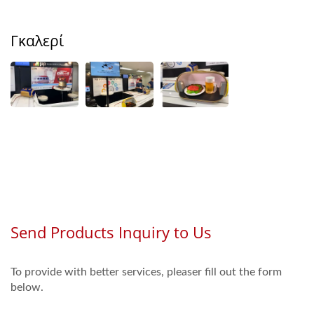
Γκαλερί