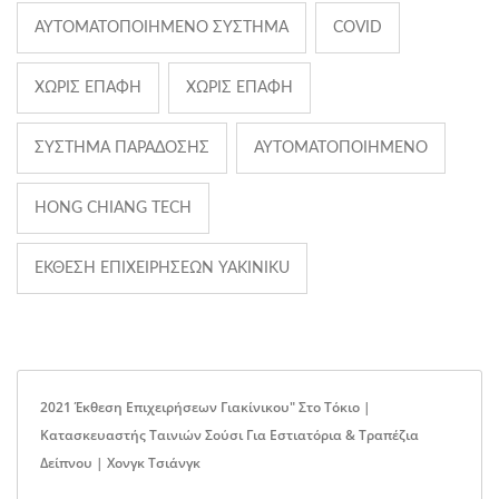
ΑΥΤΟΜΑΤΟΠΟΙΗΜΈΝΟ ΣΎΣΤΗΜΑ
COVID
ΧΩΡΊΣ ΕΠΑΦΉ
ΧΩΡΊΣ ΕΠΑΦΉ
ΣΎΣΤΗΜΑ ΠΑΡΆΔΟΣΗΣ
ΑΥΤΟΜΑΤΟΠΟΙΗΜΈΝΟ
HONG CHIANG TECH
ΈΚΘΕΣΗ ΕΠΙΧΕΙΡΉΣΕΩΝ YAKINIKU
2021 Έκθεση Επιχειρήσεων Γιακίνικου" Στο Τόκιο |
Κατασκευαστής Ταινιών Σούσι Για Εστιατόρια & Τραπέζια
Δείπνου | Χονγκ Τσιάνγκ