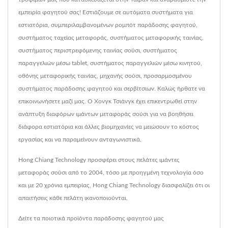
εμπειρία φαγητού σας! Εστιάζουμε σε αυτόματα συστήματα για
εστιατόρια, συμπεριλαμβανομένων ρομπότ παράδοσης φαγητού,
συστήματος ταχείας μεταφοράς, συστήματος μεταφορικής ταινίας,
συστήματος περιστρεφόμενης ταινίας σούσι, συστήματος
παραγγελιών μέσω tablet, συστήματος παραγγελιών μέσω κινητού,
οθόνης μεταφορικής ταινίας, μηχανής σούσι, προσαρμοσμένου
συστήματος παράδοσης φαγητού και σερβίτσιων. Καλώς ήρθατε να
επικοινωνήσετε μαζί μας. Ο Χονγκ Τσιάνγκ έχει επικεντρωθεί στην
ανάπτυξη διαφόρων ιμάντων μεταφοράς σούσι για να βοηθήσει
διάφορα εστιατόρια και άλλες βιομηχανίες να μειώσουν το κόστος
εργασίας και να παραμείνουν ανταγωνιστικά.
Hong Chiang Technology προσφέρει στους πελάτες ιμάντες
μεταφοράς σούσι από το 2004, τόσο με προηγμένη τεχνολογία όσο
και με 20 χρόνια εμπειρίας, Hong Chiang Technology διασφαλίζει ότι οι
απαιτήσεις κάθε πελάτη ικανοποιούνται.
Δείτε τα ποιοτικά προϊόντα παράδοσης φαγητού μας