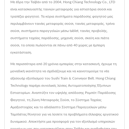
Με έδρα την Ταϊβάν από το 2004, Hong Chiang Technology Co., LTD
είναι κατασκευαστής ταινιών μεταφοράς για εστιατόρια σούσι και
τραπέζια φαγητού. Τα κύρια συστήματα παράδοσης φαγητού μας
περιλαμβάνουν ταινίες μεταφοράς σούσι, ταινίες μεταφοράς, τρένα
σούσι, συστήματα παραγγελιών μέσω tablet, ταινίες προβολής,
συστήματα ταχείας παράδοσης, μηχανές σούσι, σκεύη και πιάτα
σούσι, τα οποία πωλούνται σε πάνω από 40 χώρες με έμπειρη
εγκατάσταση.
Με περισσότερα από 20 χρόνια εμπειρίας στην κατασκευή, έχουμε τη
μοναδική ικανότητα να σχεδιάζουμε και να καινοτομούμε τα νέα
αξεσουάρ εξοπλισμού του Sushi Train & Conveyor Belt. Hong Chiang
Technology παρέχει συνολικές λύσεις Αυτοματοποίησης Έξυπνων
Εστιατορίων. Αναπτύξτε τον υψηλής απόδοσης Ρομπότ Παράδοσης
Φαγητού, τη Ζώνη Μεταφοράς Σούσι, το Σύστημα Ταχείας
Αμαξοστοιχίας και το αδιάλειπτο Σύστημα Παραγγελιών μέσω
Ταμπλέτας/Κινητού για να λύσετε τα προβλήματα έλλειψης εργατικού
δυναμικού. Αποκτήστε μια προσφορά για τον εξοπλισμό υπηρεσιών
τροφίμων μας που κατασκευάζεται στην Ταϊβάν και αναβαθμίστε την