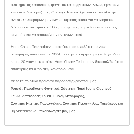
συστήματος παράδοσης φαγητού και σερβίτσιων. Καλώς ήρθατε να
επικοινωνήσετε μαζί μας. Ο Χονγκ Τσιάνγκ έχει επικεντρωθεί στην
ανάπτυξη διαφόρων ιμάντων μεταφοράς σούσι για να βοηθήσει
διάφορα εστιατόρια και άλλες βιομηχανίες να μειώσουν το κόστος
εργασίας και να παραμείνουν ανταγωνιστικά.
Hong Chiang Technology προσφέρει στους πελάτες ιμάντες
μεταφοράς σούσι από το 2004, τόσο με προηγμένη τεχνολογία όσο
και με 20 χρόνια εμπειρίας, Hong Chiang Technology διασφαλίζει ότι οι
απαιτήσεις κάθε πελάτη ικανοποιούνται.
Δείτε τα ποιοτικά προϊόντα παράδοσης φαγητού μας
Ρομπότ Παράδοσης Φαγητού
,
Σύστημα Παράδοσης Φαγητού
,
Ταινία Μεταφοράς Σούσι
,
Οθόνη Μεταφοράς
,
Σύστημα Κινητής Παραγγελίας
,
Σύστημα Παραγγελίας Ταμπλέτας
και
μη διστάσετε να
Επικοινωνήστε μαζί μας
.