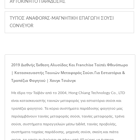
ΑΥΤΟΚΊΝΗΤΟ ΠΑΡΆΔΟΣΗΣ
ΤΎΠΟΣ ΑΝΑΦΟΡΆΣ-ΜΑΓΝΗΤΙΚΉ ΕΠΑΓΩΓΉ ΣΟΎΣΙ
CONVEYOR
2019 Διεθνής Έκθεση Αλυσίδας Και Franchise Ταϊπέι Φθινόπωρο
| Κατασκευαστής Ταινιών Μεταφοράς Σούσι Για Εστιατόρια &
Τραπέζια Φαγητού | Χονγκ Τσιάνγκ
Με έδρα την Ταϊβάν από το 2004, Hong Chiang Technology Co., LTD
είναι κατασκευαστής ταινιών μεταφοράς για εστιατόρια σούσι και
τραπέζια φαγητού. Τα κύρια συστήματα παράδοσης φαγητού μας
περιλαμβάνουν ταινίες μεταφοράς σούσι, ταινίες μεταφοράς, τρένα
σούσι, συστήματα παραγγελιών μέσω tablet, ταινίες προβολής,
συστήματα ταχείας παράδοσης, μηχανές σούσι, σκεύη και πιάτα
σούσι, τα οποία πωλούνται σε πάνω από 40 χώρες με έμπειρη