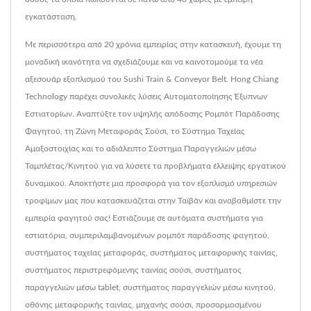
εγκατάσταση.
Με περισσότερα από 20 χρόνια εμπειρίας στην κατασκευή, έχουμε τη
μοναδική ικανότητα να σχεδιάζουμε και να καινοτομούμε τα νέα
αξεσουάρ εξοπλισμού του Sushi Train & Conveyor Belt. Hong Chiang
Technology παρέχει συνολικές λύσεις Αυτοματοποίησης Έξυπνων
Εστιατορίων. Αναπτύξτε τον υψηλής απόδοσης Ρομπότ Παράδοσης
Φαγητού, τη Ζώνη Μεταφοράς Σούσι, το Σύστημα Ταχείας
Αμαξοστοιχίας και το αδιάλειπτο Σύστημα Παραγγελιών μέσω
Ταμπλέτας/Κινητού για να λύσετε τα προβλήματα έλλειψης εργατικού
δυναμικού. Αποκτήστε μια προσφορά για τον εξοπλισμό υπηρεσιών
τροφίμων μας που κατασκευάζεται στην Ταϊβάν και αναβαθμίστε την
εμπειρία φαγητού σας! Εστιάζουμε σε αυτόματα συστήματα για
εστιατόρια, συμπεριλαμβανομένων ρομπότ παράδοσης φαγητού,
συστήματος ταχείας μεταφοράς, συστήματος μεταφορικής ταινίας,
συστήματος περιστρεφόμενης ταινίας σούσι, συστήματος
παραγγελιών μέσω tablet, συστήματος παραγγελιών μέσω κινητού,
οθόνης μεταφορικής ταινίας, μηχανής σούσι, προσαρμοσμένου