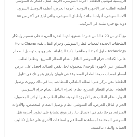
الرئيسية لتوصيل الطعام، أحزمة السوشي، أحزمة النقل، قطارات السوشي،
أنظمة الطلب عبر الأجهزة اللوحية، أحزمة العرض، أنظمة التوصيل السريع،
آلات السوشي، أدوات المائدة وأطباق السوشي، والتي تُباع في أكثر من 40
دولة مع خبرة مثبتة في التركيب.
مع أكثر من 20 عامًا من خبرة التصنيع، لدينا القدرة الفريدة على تصميم وابتكار
الملحقات الجديدة لمعدات قطار السوشي وحزام النقل. تقدم Hong Chiang
Technology حلول أتمتة المطاعم الذكية الشاملة. نشر روبوت توصيل الطعام
عالي الكفاءة، حزام السوشي الناقل، نظام القطار السريع، ونظام الطلب
السلس عبر الأجهزة اللوحية/المحمولة لحل نقص العمالة. احصل على عرض
أسعار لمعدات خدمة الطعام المصنوعة في تايوان وارتق بتجربتك في تناول
الطعام! نحن نركز على النظام التلقائي للمطاعم، بما في ذلك روبوت توصيل
الطعام، نظام القطار السريع، نظام الحزام الناقل، نظام حزام السوشي
الدوار، نظام الطلب عبر الأجهزة اللوحية، نظام الطلب عبر الهاتف المحمول،
الحزام الناقل للعرض، آلة السوشي، نظام توصيل الطعام المخصص، والأدوات
المنزلية. مرحبًا بكم في الاتصال بنا. ركز هونغ تشيانغ على تطوير أحزمة نقل
السوشي المختلفة لمساعدة المطاعم والصناعات الأخرى على تقليل تكاليف
العمالة والبقاء تنافسية.