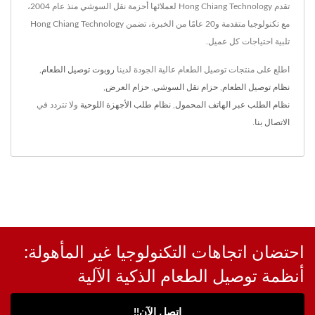
تقدم Hong Chiang Technology لعملائها أحزمة نقل السوشي منذ عام 2004،
مع تكنولوجيا متقدمة و20 عامًا من الخبرة، تضمن Hong Chiang Technology
تلبية احتياجات كل عميل.
اطلع على منتجات توصيل الطعام عالية الجودة لدينا
روبوت توصيل الطعام
,
نظام توصيل الطعام
,
حزام نقل السوشي
,
حزام العرض
,
نظام الطلب عبر الهاتف المحمول
,
نظام طلب الأجهزة اللوحية
ولا تتردد في
الاتصال بنا
.
احتضان اتجاهات التكنولوجيا غير المأهولة:
أنظمة توصيل الطعام الذكية الآلية
اتصل الآن!!