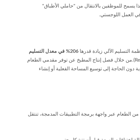
ا يسمح للموظفين بالانتقال من "حاملي الأطباق"
 في العمل اللوجستي.
مة التسليم الآلي زيادة قدرها
206% في معدل التسليم
مقارنةً بالخدمة اليدوية التقليدية.هذا الارتفاع في الكفاءة الميكانيكية يترجم مباشرة إلى معدلات دوران الطاولات الأعلى (RevPASH).من خلال فصل إنتاج المطبخ عن توفر مقدمي الطعام
 دون الحاجة إلى توسيع المساحة الفعلية أو إنشاء
ق من الطعام عبر واجهة برمجة التطبيقات المدمجة، تنتقل
الة اختناقات السعة قبل أن تتشكل حتى.