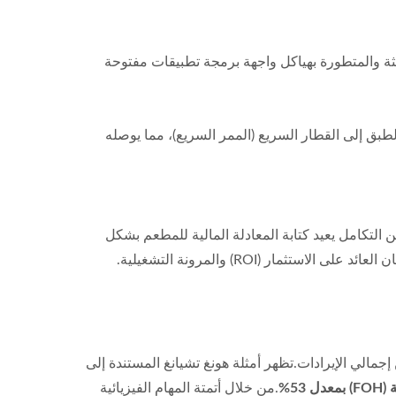
ثة والمتطورة بهياكل واجهة برمجة تطبيقات مفتوحة
يقوم النظام بتوجيه الطبق إلى القطار السريع (الممر السريع)، مما يوصله
التكامل يعيد كتابة المعادلة المالية للمطعم بشكل
 (ROI) والمرونة التشغيلية.
لعمالة في صناعة المطاعم إلى تحدٍ هيكلي مستمر، حيث تستهلك تكاليف العمالة عادةً من 30% إلى 40% من إجمالي الإيرادات.تظهر أمثلة هونغ تشيانغ المستندة إلى
5%
.من خلال أتمتة المهام الفيزيائية