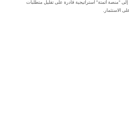
لى "منصة أتمتة" استراتيجية قادرة على تقليل متطلبات