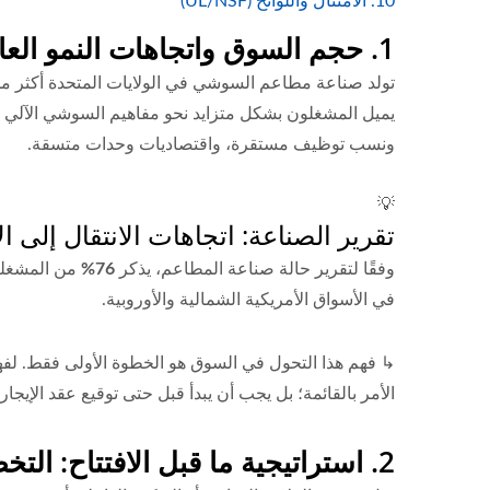
10. الامتثال واللوائح (UL/NSF)
1. حجم السوق واتجاهات النمو العالمية
يميل المشغلون بشكل متزايد نحو مفاهيم السوشي الآلي لأن
ونسب توظيف مستقرة، واقتصاديات وحدات متسقة.
💡
تقرير الصناعة: اتجاهات الانتقال إلى ال
وفقًا لتقرير حالة صناعة المطاعم، يذكر
76%
من المشغلين
في الأسواق الأمريكية الشمالية والأوروبية.
↳ فهم هذا التحول في السوق هو الخطوة الأولى فقط. لفهم 
الأمر بالقائمة؛ بل يجب أن يبدأ قبل حتى توقيع عقد الإيجار.
2. استراتيجية ما قبل الافتتاح: التخطيط المكتمل قبل توقيع عقد الإيجار