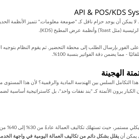
API & POS/KDS Sys
ا يمكن أن يوجد حزام ناقل كـ "صومعة معلومات." تتميز الأنظمة الحدي
ة عرض المطبخ (KDS).
ندما يطلب العميل عبر الجهاز اللوحي، يقوم نظام KDS على الفور بإرسال الطلب إلى محطة التحضير. ثم 
ا - مما يضمن دقة الفواتير بنسبة 100%.
متة الهجينة
 التكامل السلس بين الهندسة المادية والرقمية؟ لأن هذا المستوى من 
الأتمتة كـ "بند نفقات واحد"، بل كاستراتيجية أساسية لضمان العائد على الاستثمار
تحولت أزمة نقص ا
ي يمكن أن
يقلل بشكل دائم من تكاليف العمالة اليومية في واجهة الخدمة (FOH) بمعدل 3