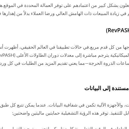
شغلون بشكل كبير من اعتمادهم على توفر العمالة المحددة في الموقع.هذ
في زيادة المبيعات ذات الهامش العالي ورضا العملاء بدلاً من إهدارها
اجها من كل قدم مربع.في حالات تطبيقنا في العالم الحقيقي، أظهرت أنظ
ساعات الذروة الحرجة—مما يعني تقديم المزيد من الطلبات في كل وردية
ات، والأجهزة الآلية تكمن في شفافية البيانات. عندما يمكن تتبع كل طب
ل للتنفيذ. توفر هذه الرؤية التشغيلية حمايتين ماليتين واضحتين:
ل الطعام في الوقت الفعلي بشكل ديناميكي لتحسين توجيه التسليم، وإز