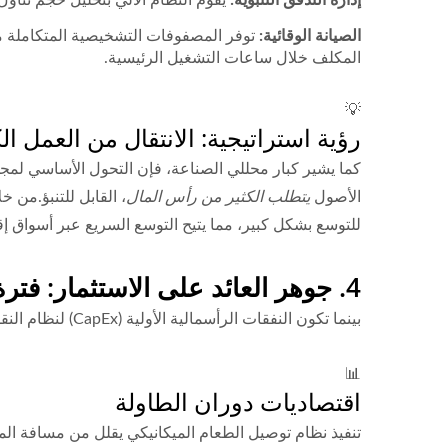
الصيانة الوقائية:
توفر المصفوفات التشخيصية المتكاملة م
المكلف خلال ساعات التشغيل الرئيسية.
💡
رؤية استراتيجية: الانتقال من العمل ا
كما يشير كبار محللي الصناعة، فإن التحول الأساسي لمج
الأصول
يتطلب الكثير من رأس المال
، القابل للتنبؤ.من 
للتوسع بشكل كبير، مما يتيح التوسع السريع عبر أسواق إق
4. جوهر العائد على الاستثمار: فترة الاسترداد والاقتصاديات الوحدوية
بينما تكون النفقات الرأسمالية الأولية (CapEx) لنظام النقل كبيرة، فإن الاقتصاديات الوحدوية التي يفتحها تبرر تمامًا الاستثمار.
📊
اقتصاديات دوران الطاولة
تنفيذ نظام توصيل الطعام الميكانيكي يقلل من مسافة المشي لموظفي H