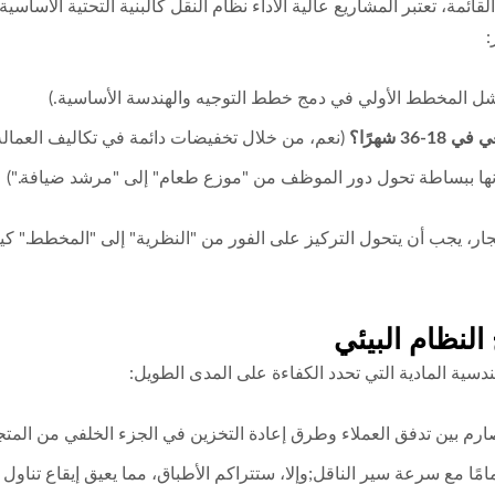
لقائمة، تعتبر المشاريع عالية الأداء نظام النقل كالبنية التحتية الأسا
:
ل المخطط الأولي في دمج خطط التوجيه والهندسة الأساسية.)
 شهرًا؟
(نعم، من خلال تخفيضات دائمة في تكاليف العمالة
إنها ببساطة تحول دور الموظف من "موزع طعام" إلى "مرشد ضيافة.")
إيجار، يجب أن يتحول التركيز على الفور من "النظرية" إلى "المخطط." ك
دسية المادية التي تحدد الكفاءة على المدى الطويل:
العملاء وطرق إعادة التخزين في الجزء الخلفي من المتجر (BOH) لمنع الازدحام والتصادم
ًا مع سرعة سير الناقل;وإلا، ستتراكم الأطباق، مما يعيق إيقاع تناول 