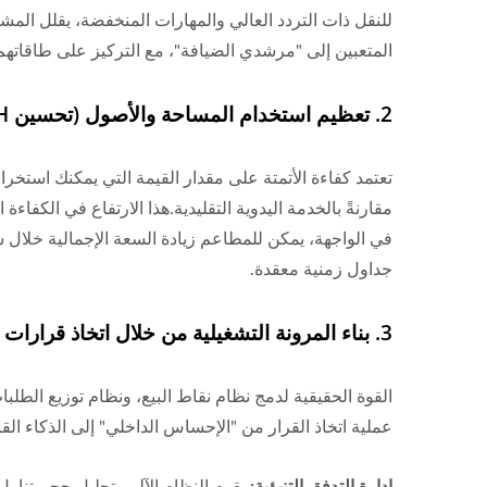
للنقل ذات التردد العالي والمهارات المنخفضة، يقلل الم
المتعبين إلى "مرشدي الضيافة"، مع التركيز على طاقاتهم 
2. تعظيم استخدام المساحة والأصول (تحسين RevPASH)
تعتمد كفاءة الأتمتة على مقدار القيمة التي يمكنك استخر
في الواجهة، يمكن للمطاعم زيادة السعة الإجمالية خلال 
جداول زمنية معقدة.
3. بناء المرونة التشغيلية من خلال اتخاذ قرارات مستندة إلى البيانات
القوة الحقيقية لدمج نظام نقاط البيع، ونظام توزيع الطلب
عملية اتخاذ القرار من "الإحساس الداخلي" إلى الذكاء القاب
إدارة التدفق التنبؤية:
يقوم النظام الآلي بتحليل حجم تناو