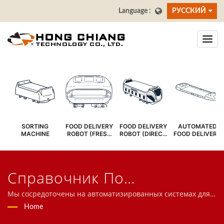
РУССКИЙ
SORTING
FOOD DELIVERY
FOOD DELIVERY
AUTOMATED
MACHINE
ROBOT (FRESH
ROBOT (DIRECT
FOOD DELIVERY
COVER)
SERVE)
SYSTEM
Справочник По
Моделированию - Быстрый
Мы сосредоточены на автоматизированных системах для
ресторанов, включая робота для доставки еды, систему
Home
Гоночный Автомобиль Для
скоростного поезда, конвейерную систему, систему