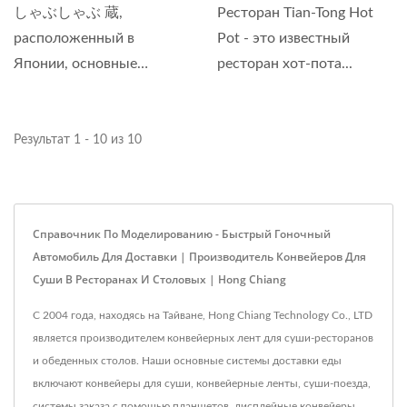
しゃぶしゃぶ 蔵,
Ресторан Tian-Tong Hot
расположенный в
Pot - это известный
Японии, основные
ресторан хот-пота...
блюда...
Результат 1 - 10 из 10
Справочник По Моделированию - Быстрый Гоночный
Автомобиль Для Доставки | Производитель Конвейеров Для
Суши В Ресторанах И Столовых | Hong Chiang
С 2004 года, находясь на Тайване, Hong Chiang Technology Co., LTD
является производителем конвейерных лент для суши-ресторанов
и обеденных столов. Наши основные системы доставки еды
включают конвейеры для суши, конвейерные ленты, суши-поезда,
системы заказа с помощью планшетов, дисплейные конвейеры,