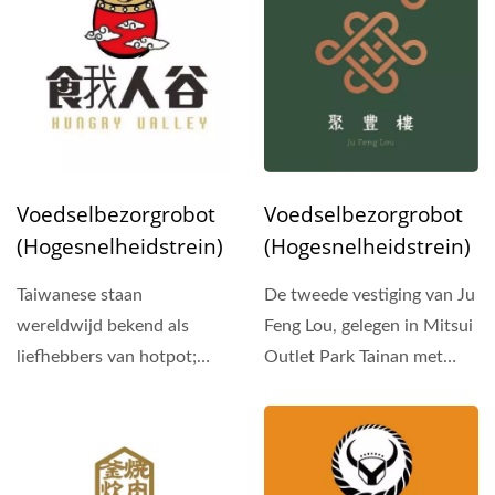
Voedselbezorgrobot
Voedselbezorgrobot
(Hogesnelheidstrein)
(Hogesnelheidstrein)
Taiwanese staan
De tweede vestiging van Ju
wereldwijd bekend als
Feng Lou, gelegen in Mitsui
liefhebbers van hotpot;
Outlet Park Tainan met
daarom zie je altijd veel
handige
hotpotrestaurants...
transportmogelijkheden...