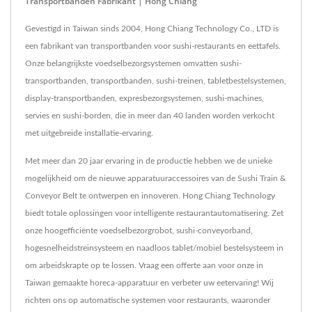
Transportbanden Fabrikant | Hong Chiang
Gevestigd in Taiwan sinds 2004, Hong Chiang Technology Co., LTD is
een fabrikant van transportbanden voor sushi-restaurants en eettafels.
Onze belangrijkste voedselbezorgsystemen omvatten sushi-
transportbanden, transportbanden, sushi-treinen, tabletbestelsystemen,
display-transportbanden, expresbezorgsystemen, sushi-machines,
servies en sushi-borden, die in meer dan 40 landen worden verkocht
met uitgebreide installatie-ervaring.
Met meer dan 20 jaar ervaring in de productie hebben we de unieke
mogelijkheid om de nieuwe apparatuuraccessoires van de Sushi Train &
Conveyor Belt te ontwerpen en innoveren. Hong Chiang Technology
biedt totale oplossingen voor intelligente restaurantautomatisering. Zet
onze hoogefficiënte voedselbezorgrobot, sushi-conveyorband,
hogesnelheidstreinsysteem en naadloos tablet/mobiel bestelsysteem in
om arbeidskrapte op te lossen. Vraag een offerte aan voor onze in
Taiwan gemaakte horeca-apparatuur en verbeter uw eetervaring! Wij
richten ons op automatische systemen voor restaurants, waaronder