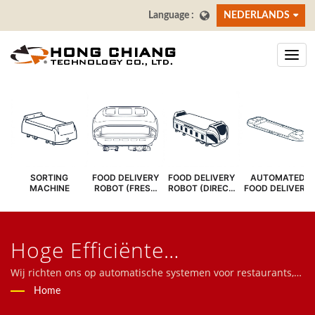
NEDERLANDS
SORTING
FOOD DELIVERY
FOOD DELIVERY
AUTOMATED
MACHINE
ROBOT (FRESH
ROBOT (DIRECT
FOOD DELIVERY
COVER)
SERVE)
SYSTEM
Hoge Efficiënte
BezorgingGezocht | Sushi
Wij richten ons op automatische systemen voor restaurants,
waaronder voedselbezorgrobots, het
Home
Bar Transportband -
hogesnelheidstreinsysteem, het transportsysteem, het