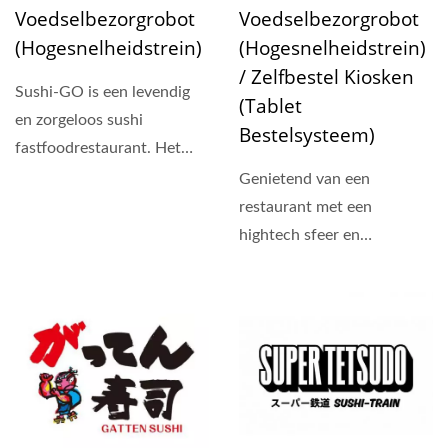
Voedselbezorgrobot
Voedselbezorgrobot
(Hogesnelheidstrein)
(Hogesnelheidstrein)
/ Zelfbestel Kiosken
Sushi-GO is een levendig
(Tablet
en zorgeloos sushi
Bestelsysteem)
fastfoodrestaurant. Het
maakt gebruik van een
Genietend van een
voedselbezorgtruck...
restaurant met een
hightech sfeer en
betaalbare prijzen, is
Shiwuwan sushi...