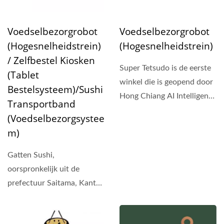
Voedselbezorgrobot
Voedselbezorgrobot
(Hogesnelheidstrein)
(Hogesnelheidstrein)
/ Zelfbestel Kiosken
Super Tetsudo is de eerste
(Tablet
winkel die is geopend door
Bestelsysteem)/Sushi
Hong Chiang AI Intelligent
Transportband
Robots te combineren...
(Voedselbezorgsystee
M)
Gatten Sushi,
oorspronkelijk uit de
prefectuur Saitama, Kanto,
is al meer dan 30 jaar
actief...