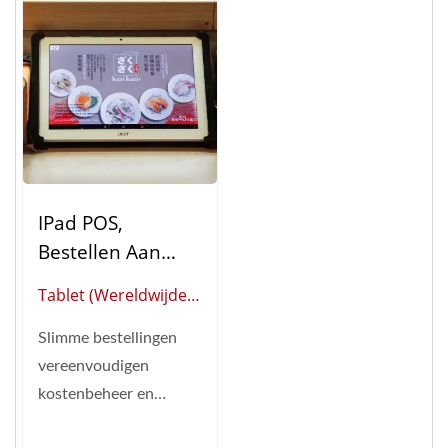
IPad POS,
Bestellen Aan
Tafel
Tablet (Wereldwijde
(Tafelbestelsystee
Leverancier Van Slimme
M)
Slimme bestellingen
Restaurantautomatisering)
vereenvoudigen
kostenbeheer en
stellen moeiteloze