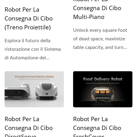
Consegna Di Cibo
Robot Per La
Multi-Piano
Consegna Di Cibo
(Treno Proiettile)
Unlock every square foot
of dead space, maximize
Esplora il futuro della
table capacity, and turn
ristorazione con il Sistema
hidden architectural...
di Automazione dei
Ristoranti di Hong
Chiang....
Robot Per La
Robot Per La
Consegna Di Cibo
Consegna Di Cibo
DirectServe
FreshCover