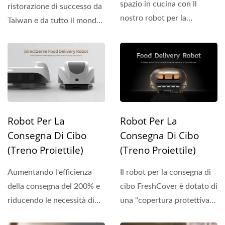
spazio in cucina con il
ristorazione di successo da
nostro robot per la
Taiwan e da tutto il mondo,
consegna di cibo guidato...
che condividono...
Robot Per La
Robot Per La
Consegna Di Cibo
Consegna Di Cibo
(Treno Proiettile)
(Treno Proiettile)
Aumentando l'efficienza
Il robot per la consegna di
della consegna del 200% e
cibo FreshCover è dotato di
riducendo le necessità di
una "copertura protettiva
manodopera della...
completamente...