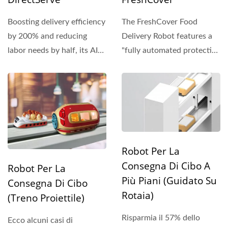
Boosting delivery efficiency
The FreshCover Food
by 200% and reducing
Delivery Robot features a
labor needs by half, its AI
"fully automated protective
system automatically...
cover," ensuring...
Robot Per La
Consegna Di Cibo A
Robot Per La
Più Piani (Guidato Su
Consegna Di Cibo
Rotaia)
(Treno Proiettile)
Risparmia il 57% dello
Ecco alcuni casi di