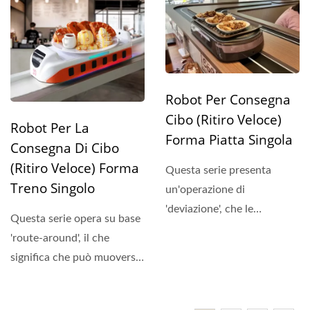
Robot Per Consegna
Cibo (Ritiro Veloce)
Robot Per La
Forma Piatta Singola
Consegna Di Cibo
(Ritiro Veloce) Forma
Questa serie presenta
Treno Singolo
un'operazione di
'deviazione', che le
Questa serie opera su base
consente di percorrere il
'route-around', il che
tracciato...
significa che può muoversi
in avanti lungo...