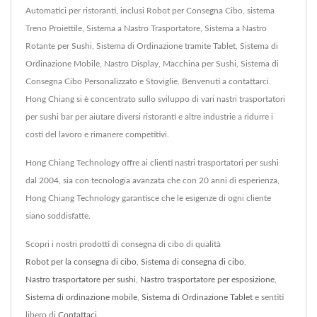
Automatici per ristoranti, inclusi Robot per Consegna Cibo, sistema
Treno Proiettile, Sistema a Nastro Trasportatore, Sistema a Nastro
Rotante per Sushi, Sistema di Ordinazione tramite Tablet, Sistema di
Ordinazione Mobile, Nastro Display, Macchina per Sushi, Sistema di
Consegna Cibo Personalizzato e Stoviglie. Benvenuti a contattarci.
Hong Chiang si è concentrato sullo sviluppo di vari nastri trasportatori
per sushi bar per aiutare diversi ristoranti e altre industrie a ridurre i
costi del lavoro e rimanere competitivi.
Hong Chiang Technology offre ai clienti nastri trasportatori per sushi
dal 2004, sia con tecnologia avanzata che con 20 anni di esperienza,
Hong Chiang Technology garantisce che le esigenze di ogni cliente
siano soddisfatte.
Scopri i nostri prodotti di consegna di cibo di qualità
Robot per la consegna di cibo
,
Sistema di consegna di cibo
,
Nastro trasportatore per sushi
,
Nastro trasportatore per esposizione
,
Sistema di ordinazione mobile
,
Sistema di Ordinazione Tablet
e sentiti
libero di
Contattaci
.