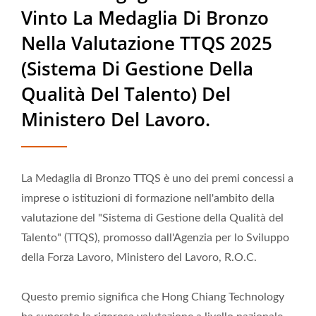
Vinto La Medaglia Di Bronzo
Trasportatore Per Sushi Bar
Nella Valutazione TTQS 2025
- Produttore Di Nastri Per La
(Sistema Di Gestione Della
Consegna Di Cibo | Hong
Qualità Del Talento) Del
Chiang
Ministero Del Lavoro.
La Medaglia di Bronzo TTQS è uno dei premi concessi a
imprese o istituzioni di formazione nell'ambito della
valutazione del "Sistema di Gestione della Qualità del
Talento" (TTQS), promosso dall'Agenzia per lo Sviluppo
della Forza Lavoro, Ministero del Lavoro, R.O.C.
Questo premio significa che Hong Chiang Technology