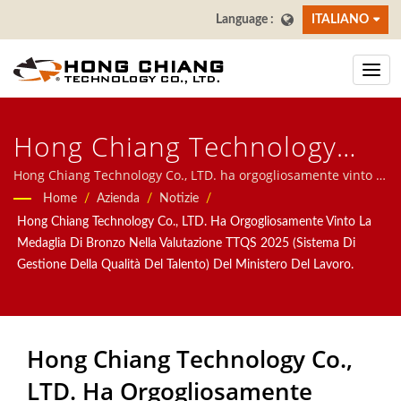
ITALIANO
Hong Chiang Technology
Co., LTD. Ha Vinto Con
Hong Chiang Technology Co., LTD. ha orgogliosamente vinto la
Medaglia di Bronzo nella valutazione TTQS 2025 (Sistema di
Home
/
Azienda
/
Notizie
/
Orgoglio La Medaglia Di
Gestione della Qualità del Talento) del Ministero del Lavoro.Ci
Hong Chiang Technology Co., LTD. Ha Orgogliosamente Vinto La
concentriamo su Sistemi Automatici per ristoranti, inclusi
Bronzo Nella Valutazione
Medaglia Di Bronzo Nella Valutazione TTQS 2025 (Sistema Di
Robot per Consegna Cibo, sistema Treno Proiettile, Sistema a
Gestione Della Qualità Del Talento) Del Ministero Del Lavoro.
TTQS (Sistema Di Gestione
Nastro Trasportatore, Sistema a Nastro per Sushi Rotante,
Sistema di Ordinazione tramite Tablet, Sistema di
Della Qualità Dei Talenti)
Ordinazione Mobile, Nastro Trasportatore per Display,
Macchina per Sushi, Sistema di Consegna Cibo Personalizzato
2025 Da Parte Del Ministero
Hong Chiang Technology Co.,
e Stoviglie. Benvenuti a contattarci.
LTD. Ha Orgogliosamente
Del Lavoro. | Nastro