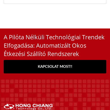
A Pilóta Nélküli Technológiai Trendek
Elfogadása: Automatizált Okos
Étkezési Szállító Rendszerek
KAPCSOLAT MOST!!