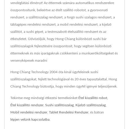
vendéglátási élményt! Az éttermek számára automatikus rendszerekre
összpontosítunk, beleértve az ételt szállító robotot, a gyorsvonati
rendszert, a szállítószalag rendszert, a forgó sushi szalagos rendszert, a
táblagépes rendelési rendszert, a mobil rendelési rendszert, a kijelző
szállítót, a sushi gépet, a testreszabott ételszállító rendszert és az
étkészletet. Üdvözöljük, hogy Hong Chiang különböző sushi bár
szállítószalagok fejlesztésére összpontosít, hogy segítsen különböző
éttermeknek és más iparágaknak csökkenteni a munkaerőköltségeket és
versenyképesek maradni
Hong Chiang Technology 2004 óta kínál ügyfeleinek sushi
szállítószalagokat, fejlett technológiával és 20 éves tapasztalattal, Hong
Chiang Technology biztosítja, hogy minden ügyfél igényei teljesüljenek.
Tekintse meg minőségi étkezési termékeinket
Étel kiszállító robot
,
Étel kiszállító rendszer
,
Sushi szállítószalag
,
Kijelző szállítószalag
,
Mobil rendelési rendszer
,
Tablet Rendelési Rendszer
, és bátran
lépjen velünk kapcsolatba
.