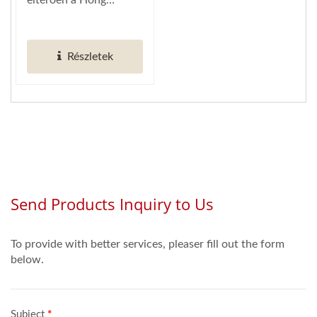
eltérően a Hong
Automatizálásában)
Chiang "Mágneses
Szállítószalagja"...
Részletek