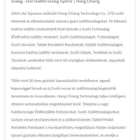
Szalag - Étel Szállító Szalag Gyártó | Hong Chiang
2004 óta Tajvanon működő Hong Chiang Technology Co., LTD sushi
éttermek és étkezőasztalok számára gyárt szállítószalagokat. Fő étkezési
házhoz szállító rendszereink közé tartozik a Sushi Futószalag
(Ételházhoz szállító rendszer), Sushi Szállítószalagok, Futószalagok,
Sushi Vonatok, Tablet Rendelési Rendszerek, Kijelző Szállítószalagok,
Expressz házhoz szállító rendszerek, Sushi Gépek, Terítékek és Sushi
Tányérok, amelyeket több mint 40 országban értékesítenek, tapasztalt
telepítési háttérrel.
Több mint 20 éves gyártási tapasztalattal rendelkezve, egyedi
képességgel bírunk az új Sushi vonat és szállítószalag kiegészítők
tervezésére és innoválására. Hong Chiang Technology teljes intelligens
étterem automatizálási megoldásokat kínál. Telepítse a nagy
hatékonyságú Ételkiszállító Robotunkat, Sushi Szállítószalagunkat,
Golyós vonat rendszerünket és a zökkenőmentes Tablet/Mobil
Rendelési Rendszert a munkaerőhiány megoldására Kérjen árajánlatot
tajvani gyártású étkezési szolgáltató berendezéseinkre, és emelje a