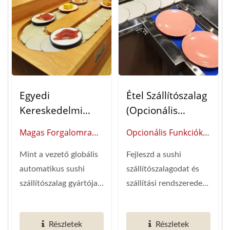
Egyedi
Étel Szállítószalag
Kereskedelmi
(Opcionális
Sushi Szállító
Funkciók)
Magas Forgalomra
Opcionális Funkciók
Rendszerek:
Tervezve: Mezőn
(Okos Étterem
Automatizált Étel
Mint a vezető globális
Fejleszd a sushi
Tesztelt Automatizált
Automatizálás
Kiszállító
automatikus sushi
szállítószalagodat és
Sushi Szállító
Globális Szállítója)
Megoldások
szállítószalag gyártója,
szállítási rendszeredet
Rendszerek
több mint 20 éves...
kiegészítőinkkel,...
Részletek
Részletek