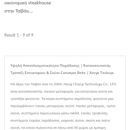
οικονομικό steakhouse
στην Ταϊβάν,...
Result 1 - 9 of 9
Υψηλή Αποτελεσματικότητα Παράδοσης | Κατασκευαστής
Τραπέζι Εστιατορίου & Σούσι Conveyor Belts | Χονγκ Τσιάνγκ
Με έδρα την Ταϊβάν από το 2004, Hong Chiang Technology Co., LTD
είναι κατασκευαστής ταινιών μεταφοράς για εστιατόρια σούσι και
τραπέζια φαγητού. Τα κύρια συστήματα παράδοσης φαγητού μας
περιλαμβάνουν ταινίες μεταφοράς σούσι, ταινίες μεταφοράς, τρένα
σούσι, συστήματα παραγγελιών μέσω tablet, ταινίες προβολής,
συστήματα ταχείας παράδοσης, μηχανές σούσι, σκεύη και πιάτα
σούσι, τα οποία πωλούνται σε πάνω από 40 χώρες με έμπειρη