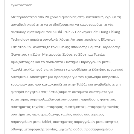
εγκατάσταση.
Με περισσότερα από 20 χρόνια εμπειρίας στην κατασκευή, έχουμε τη
μοναδική ικανότητα να σχεδιάζουμε και να καινοτομούμε τα νέα
αξεσουάρ εξοπλισμού του Sushi Train & Conveyor Belt. Hong Chiang
Technology παρέχει συνολικές λύσεις Αυτοματοποίησης Έξυπνων
Εστιατορίων. Αναπτύξτε τον υψηλής απόδοσης Ρομπότ Παράδοσης
Φαγητού, τη Ζώνη Μεταφοράς Σούσι, το Σύστημα Ταχείας
Αμαξοστοιχίας και το αδιάλειπτο Σύστημα Παραγγελιών μέσω
Ταμπλέτας/Κινητού για να λύσετε τα προβλήματα έλλειψης εργατικού
δυναμικού. Αποκτήστε μια προσφορά για τον εξοπλισμό υπηρεσιών
τροφίμων μας που κατασκευάζεται στην Ταϊβάν και αναβαθμίστε την
εμπειρία φαγητού σας! Εστιάζουμε σε αυτόματα συστήματα για
εστιατόρια, συμπεριλαμβανομένων ρομπότ παράδοσης φαγητού,
συστήματος ταχείας μεταφοράς, συστήματος μεταφορικής ταινίας,
συστήματος περιστρεφόμενης ταινίας σούσι, συστήματος
παραγγελιών μέσω tablet, συστήματος παραγγελιών μέσω κινητού,
οθόνης μεταφορικής ταινίας, μηχανής σούσι, προσαρμοσμένου