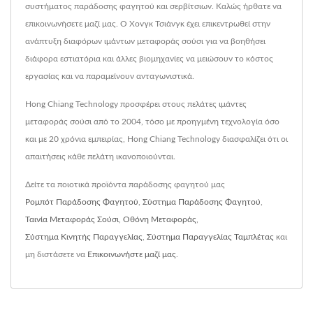
συστήματος παράδοσης φαγητού και σερβίτσιων. Καλώς ήρθατε να
επικοινωνήσετε μαζί μας. Ο Χονγκ Τσιάνγκ έχει επικεντρωθεί στην
ανάπτυξη διαφόρων ιμάντων μεταφοράς σούσι για να βοηθήσει
διάφορα εστιατόρια και άλλες βιομηχανίες να μειώσουν το κόστος
εργασίας και να παραμείνουν ανταγωνιστικά.
Hong Chiang Technology προσφέρει στους πελάτες ιμάντες
μεταφοράς σούσι από το 2004, τόσο με προηγμένη τεχνολογία όσο
και με 20 χρόνια εμπειρίας, Hong Chiang Technology διασφαλίζει ότι οι
απαιτήσεις κάθε πελάτη ικανοποιούνται.
Δείτε τα ποιοτικά προϊόντα παράδοσης φαγητού μας
Ρομπότ Παράδοσης Φαγητού
,
Σύστημα Παράδοσης Φαγητού
,
Ταινία Μεταφοράς Σούσι
,
Οθόνη Μεταφοράς
,
Σύστημα Κινητής Παραγγελίας
,
Σύστημα Παραγγελίας Ταμπλέτας
και
μη διστάσετε να
Επικοινωνήστε μαζί μας
.