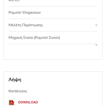
AS/RS
Ρομπότ Υπηρεσιών
Μελέτη Περίπτωσης
Μηχανή Σούσι (Ρομπότ Σούσι)
Λήψη
Κατάλογος
DOWNLOAD