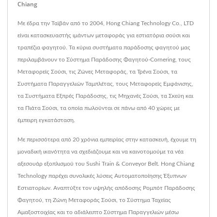
Chiang
Με έδρα την Ταϊβάν από το 2004, Hong Chiang Technology Co., LTD
είναι κατασκευαστής ιμάντων μεταφοράς για εστιατόρια σούσι και
τραπέζια φαγητού. Τα κύρια συστήματα παράδοσης φαγητού μας
περιλαμβάνουν το Σύστημα Παράδοσης Φαγητού-Cornering, τους
Μεταφορείς Σούσι, τις Ζώνες Μεταφοράς, τα Τρένα Σούσι, τα
Συστήματα Παραγγελιών Ταμπλέτας, τους Μεταφορείς Εμφάνισης,
τα Συστήματα Εξπρές Παράδοσης, τις Μηχανές Σούσι, τα Σκεύη και
τα Πιάτα Σούσι, τα οποία πωλούνται σε πάνω από 40 χώρες με
έμπειρη εγκατάσταση.
Με περισσότερα από 20 χρόνια εμπειρίας στην κατασκευή, έχουμε τη
μοναδική ικανότητα να σχεδιάζουμε και να καινοτομούμε τα νέα
αξεσουάρ εξοπλισμού του Sushi Train & Conveyor Belt. Hong Chiang
Technology παρέχει συνολικές λύσεις Αυτοματοποίησης Έξυπνων
Εστιατορίων. Αναπτύξτε τον υψηλής απόδοσης Ρομπότ Παράδοσης
Φαγητού, τη Ζώνη Μεταφοράς Σούσι, το Σύστημα Ταχείας
Αμαξοστοιχίας και το αδιάλειπτο Σύστημα Παραγγελιών μέσω