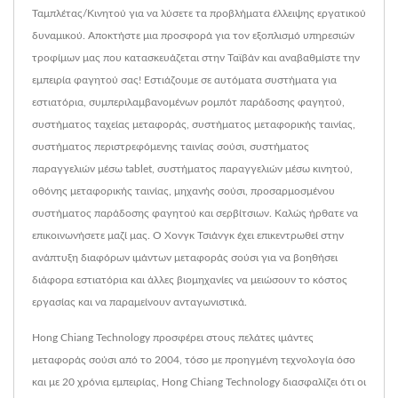
Ταμπλέτας/Κινητού για να λύσετε τα προβλήματα έλλειψης εργατικού
δυναμικού. Αποκτήστε μια προσφορά για τον εξοπλισμό υπηρεσιών
τροφίμων μας που κατασκευάζεται στην Ταϊβάν και αναβαθμίστε την
εμπειρία φαγητού σας! Εστιάζουμε σε αυτόματα συστήματα για
εστιατόρια, συμπεριλαμβανομένων ρομπότ παράδοσης φαγητού,
συστήματος ταχείας μεταφοράς, συστήματος μεταφορικής ταινίας,
συστήματος περιστρεφόμενης ταινίας σούσι, συστήματος
παραγγελιών μέσω tablet, συστήματος παραγγελιών μέσω κινητού,
οθόνης μεταφορικής ταινίας, μηχανής σούσι, προσαρμοσμένου
συστήματος παράδοσης φαγητού και σερβίτσιων. Καλώς ήρθατε να
επικοινωνήσετε μαζί μας. Ο Χονγκ Τσιάνγκ έχει επικεντρωθεί στην
ανάπτυξη διαφόρων ιμάντων μεταφοράς σούσι για να βοηθήσει
διάφορα εστιατόρια και άλλες βιομηχανίες να μειώσουν το κόστος
εργασίας και να παραμείνουν ανταγωνιστικά.
Hong Chiang Technology προσφέρει στους πελάτες ιμάντες
μεταφοράς σούσι από το 2004, τόσο με προηγμένη τεχνολογία όσο
και με 20 χρόνια εμπειρίας, Hong Chiang Technology διασφαλίζει ότι οι