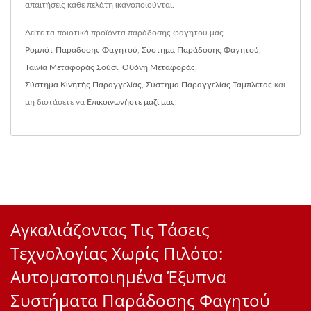
απαιτήσεις κάθε πελάτη ικανοποιούνται.
Δείτε τα ποιοτικά προϊόντα παράδοσης φαγητού μας
Ρομπότ Παράδοσης Φαγητού
,
Σύστημα Παράδοσης Φαγητού
,
Ταινία Μεταφοράς Σούσι
,
Οθόνη Μεταφοράς
,
Σύστημα Κινητής Παραγγελίας
,
Σύστημα Παραγγελίας Ταμπλέτας
και
μη διστάσετε να
Επικοινωνήστε μαζί μας
.
Αγκαλιάζοντας Τις Τάσεις
Τεχνολογίας Χωρίς Πιλότο:
Αυτοματοποιημένα Έξυπνα
Συστήματα Παράδοσης Φαγητού