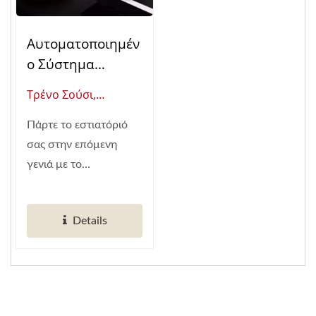
Αυτοματοποιημέν
Ο Σύστημα
Παράδοσης
Τρένο Σούσι,
Φαγητού
Shinkansen
Shinkansen
Πάρτε το εστιατόριό
(Παγκόσμιος
(Τρένο Σούσι)
σας στην επόμενη
Προμηθευτής
γενιά με το
Έξυπνης
αυτοματοποιημένο...
Αυτοματοποίησης
Εστιατορίων)
Details