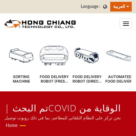
العربية
SORTING
FOOD DELIVERY
FOOD DELIVERY
AUTOMATED
MACHINE
ROBOT (FRESH
ROBOT (DIRECT
FOOD DELIVERY
COVER)
SERVE)
SYSTEM
الوقاية من COVIDتم البحث |
حزام نقل بار السوشي - مصنع
نحن نركز على النظام التلقائي للمطاعم، بما في ذلك روبوت توصيل
الطعام، نظام القطار السريع، نظام الحزام الناقل، نظام حزام السوشي
Home
أحزمة توصيل الطعام | هونغ
الدوار، نظام الطلب عبر الأجهزة اللوحية، نظام الطلب عبر الهاتف