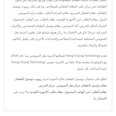
أسعار لمعدات خدمة الطعام المصنوعة في تايوان وارتق بتجربتك في تناول
الطعام! نحن نركز على النظام التلقائي للمطاعم، بما في ذلك روبوت توصيل
الطعام، نظام القطار السريع، نظام الحزام الناقل، نظام حزام السوشي
الدوار، نظام الطلب عبر الأجهزة اللوحية، نظام الطلب عبر الهاتف المحمول،
الحزام الناقل للعرض، آلة السوشي، نظام توصيل الطعام المخصص، والأدوات
المنزلية. مرحبًا بكم في الاتصال بنا. ركز هونغ تشيانغ على تطوير أحزمة نقل
السوشي المختلفة لمساعدة المطاعم والصناعات الأخرى على تقليل تكاليف
العمالة والبقاء تنافسية.
تقدم Hong Chiang Technology لعملائها أحزمة نقل السوشي منذ عام 2004،
مع تكنولوجيا متقدمة و20 عامًا من الخبرة، تضمن Hong Chiang Technology
تلبية احتياجات كل عميل.
اطلع على منتجات توصيل الطعام عالية الجودة لدينا
روبوت توصيل الطعام
,
نظام توصيل الطعام
,
حزام نقل السوشي
,
حزام العرض
,
نظام الطلب عبر الهاتف المحمول
,
نظام طلب الأجهزة اللوحية
ولا تتردد في
الاتصال بنا
.