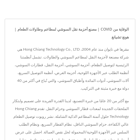
الوقاية من COVID | مصنع أحزمة نقل السوشي لمطاعم وطاولات الطعام |
هونغ تشيانغ
مقرها في تايوان منذ عام 2004، Hong Chiang Technology Co., LTD هي
شركة مصنعة لأحزمة النقل لمطاعم السوشي والطاولات. تشمل أنظمتنا
الرئيسية لتوصيل الطعام، أحزمة السوشي، أحزمة النقل، قطارات السوشي،
أنظمة الطلب عبر الأجهزة اللوحية، أحزمة العرض، أنظمة التوصيل السريع،
آلات السوشي، أدوات المائدة وأطباق السوشي، والتي تُباع في أكثر من 40
دولة مع خبرة مثبتة في التركيب.
مع أكثر من 20 عامًا من خبرة التصنيع، لدينا القدرة الفريدة على تصميم وابتكار
الملحقات الجديدة لمعدات قطار السوشي وحزام النقل. تقدم Hong Chiang
Technology حلول أتمتة المطاعم الذكية الشاملة. نشر روبوت توصيل الطعام
عالي الكفاءة، حزام السوشي الناقل، نظام القطار السريع، ونظام الطلب
السلس عبر الأجهزة اللوحية/المحمولة لحل نقص العمالة. احصل على عرض