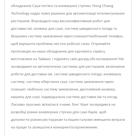
обладнання Суші-потяга та конвеєрної стрічки. Hong Chiang
Technology надає повні рішення для автоматизації інтелектуальних
ресторанів. Впровадьте наш високоефективний робот для
доставки їжі, конвеєр для суші, систему швидкісного поїзда та
безшовну систему замовлення через планшет/мобільний телефон,
щоб вирішити проблему нестачі робочої сили. Отримайте
пропозицію на наше обладнання для харчового сервісу,
виготовлене на Тайвані, і підніміть свій досвід обслуговування! Ми
зосереджені на автоматичних системах для ресторанів, включаючи
роботи для доставки їжі, систему швидкісного поїзда, конвеєрну
систему, систему обертання суші, систему замовлення через
планшет, мобільну систему замовлення, дисплейний конвеєр,
машину для суші, індивідуальну систему доставки їжі та посуд.
Ласкаво просимо зв'язатися з нами. Гонг Чіанг зосередився на
розробці різних конвеєрних стрічок для суші-барів, щоб
допомогти різним ресторанам та іншим галузям зменшити витрати
на працю та залишатися конкурентоспроможними.