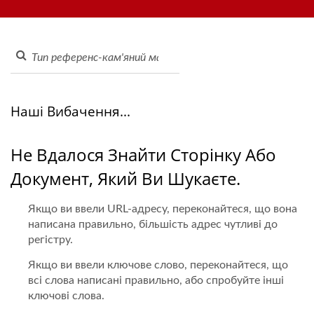
замовлення через планшет, мобільну систему замовлення,
Конвеєрна Стрічка Для
дисплейний конвеєр, машину для суші, індивідуальну
Суші - Виробник Стрічок
систему доставки їжі та посуд. Ласкаво просимо зв'язатися
з нами.
Для Доставки Їжі | Hong
Chiang
Наші Вибачення...
Не Вдалося Знайти Сторінку Або
Документ, Який Ви Шукаєте.
Якщо ви ввели URL-адресу, переконайтеся, що вона
написана правильно, більшість адрес чутливі до
регістру.
Якщо ви ввели ключове слово, переконайтеся, що
всі слова написані правильно, або спробуйте інші
ключові слова.