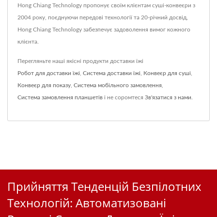
Hong Chiang Technology пропонує своїм клієнтам суші-конвеєри з
2004 року, поєднуючи передові технології та 20-річний досвід,
Hong Chiang Technology забезпечує задоволення вимог кожного
клієнта.
Перегляньте наші якісні продукти доставки їжі
Робот для доставки їжі
,
Система доставки їжі
,
Конвеєр для суші
,
Конвеєр для показу
,
Система мобільного замовлення
,
Система замовлення планшетів
і не соромтеся
Зв'язатися з нами
.
Прийняття Тенденцій Безпілотних
Технологій: Автоматизовані