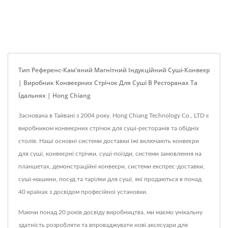
Тип Референс-Кам'яний Магнітний Індукційний Суші-Конвеєр
| Виробник Конвеєрних Стрічок Для Суші В Ресторанах Та
Їдальнях | Hong Chiang
Заснована в Тайвані з 2004 року, Hong Chiang Technology Co., LTD є
виробником конвеєрних стрічок для суші-ресторанів та обідніх
столів. Наші основні системи доставки їжі включають конвеєри
для суші, конвеєрні стрічки, суші-поїзди, системи замовлення на
планшетах, демонстраційні конвеєри, системи експрес-доставки,
суші-машини, посуд та тарілки для суші, які продаються в понад
40 країнах з досвідом професійної установки.
Маючи понад 20 років досвіду виробництва, ми маємо унікальну
здатність розробляти та впроваджувати нові аксесуари для