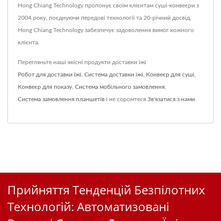
Hong Chiang Technology пропонує своїм клієнтам суші-конвеєри з
2004 року, поєднуючи передові технології та 20-річний досвід,
Hong Chiang Technology забезпечує задоволення вимог кожного
клієнта.
Перегляньте наші якісні продукти доставки їжі
Робот для доставки їжі
,
Система доставки їжі
,
Конвеєр для суші
,
Конвеєр для показу
,
Система мобільного замовлення
,
Система замовлення планшетів
і не соромтеся
Зв'язатися з нами
.
Прийняття Тенденцій Безпілотних
Технологій: Автоматизовані