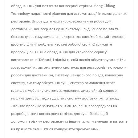
обладнання Суші-потяга та конвеєрної стрічки. Hong Chiang
Technology надає повні рішення для автоматизації інтелектуальних
ресторанів. Впровадьте наш високоефективний робот для
доставки їжі, конвеєр для суші, систему швидкісного поїзда та
безшовну систему замовлення через планшет/мобільний телефон,
щоб вирішити проблему нестачі робочої сили. Отримайте
пропозицію на наше обладнання для харчового сервісу,
виготовлене на Тайвані, і підніміть свій досвід обслуговування! Ми
зосереджені на автоматичних системах для ресторанів, включаючи
роботи для доставки їжі, систему швидкісного поїзда, конвеєрну
систему, систему обертання суші, систему замовлення через
планшет, мобільну систему замовлення, дисплейний конвеєр,
машину для суші, індивідуальну систему доставки їжі та посуд.
Ласкаво просимо зв'язатися з нами. Гонг Чіанг зосередився на
розробці різних конвеєрних стрічок для суші-барів, щоб
допомогти різним ресторанам та іншим галузям зменшити витрати
на працю та залишатися конкурентоспроможними.