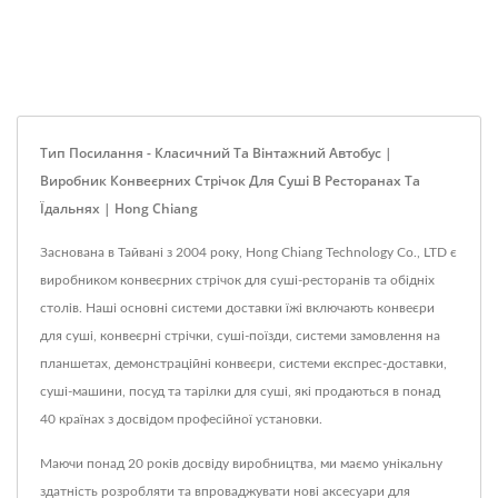
Тип Посилання - Класичний Та Вінтажний Автобус |
Виробник Конвеєрних Стрічок Для Суші В Ресторанах Та
Їдальнях | Hong Chiang
Заснована в Тайвані з 2004 року, Hong Chiang Technology Co., LTD є
виробником конвеєрних стрічок для суші-ресторанів та обідніх
столів. Наші основні системи доставки їжі включають конвеєри
для суші, конвеєрні стрічки, суші-поїзди, системи замовлення на
планшетах, демонстраційні конвеєри, системи експрес-доставки,
суші-машини, посуд та тарілки для суші, які продаються в понад
40 країнах з досвідом професійної установки.
Маючи понад 20 років досвіду виробництва, ми маємо унікальну
здатність розробляти та впроваджувати нові аксесуари для