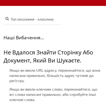
замовлення через планшет, мобільну систему замовлення,
Конвеєрна Стрічка Для
дисплейний конвеєр, машину для суші, індивідуальну
Суші - Виробник Стрічок
систему доставки їжі та посуд. Ласкаво просимо зв'язатися
з нами.
Для Доставки Їжі | Hong
Chiang
Наші Вибачення...
Не Вдалося Знайти Сторінку Або
Документ, Який Ви Шукаєте.
Якщо ви ввели URL-адресу, переконайтеся, що вона
написана правильно, більшість адрес чутливі до
регістру.
Якщо ви ввели ключове слово, переконайтеся, що
всі слова написані правильно, або спробуйте інші
ключові слова.