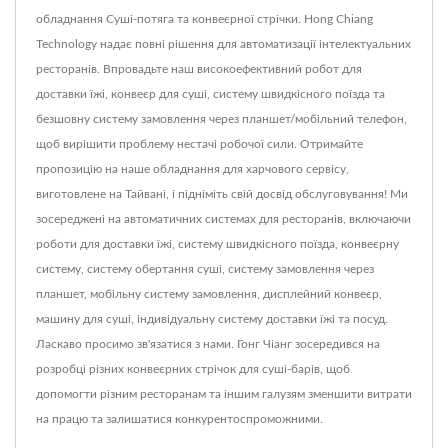
обладнання Суші-потяга та конвеєрної стрічки. Hong Chiang
Technology надає повні рішення для автоматизації інтелектуальних
ресторанів. Впровадьте наш високоефективний робот для
доставки їжі, конвеєр для суші, систему швидкісного поїзда та
безшовну систему замовлення через планшет/мобільний телефон,
щоб вирішити проблему нестачі робочої сили. Отримайте
пропозицію на наше обладнання для харчового сервісу,
виготовлене на Тайвані, і підніміть свій досвід обслуговування! Ми
зосереджені на автоматичних системах для ресторанів, включаючи
роботи для доставки їжі, систему швидкісного поїзда, конвеєрну
систему, систему обертання суші, систему замовлення через
планшет, мобільну систему замовлення, дисплейний конвеєр,
машину для суші, індивідуальну систему доставки їжі та посуд.
Ласкаво просимо зв'язатися з нами. Гонг Чіанг зосередився на
розробці різних конвеєрних стрічок для суші-барів, щоб
допомогти різним ресторанам та іншим галузям зменшити витрати
на працю та залишатися конкурентоспроможними.