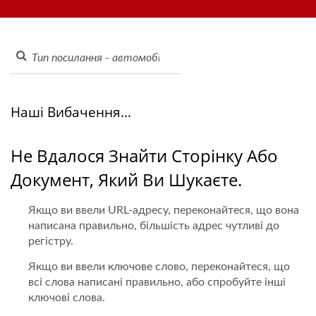
замовлення через планшет, мобільну систему замовлення,
| Конвеєрна Стрічка Для
дисплейний конвеєр, машину для суші, індивідуальну
Суші - Виробник Стрічок
систему доставки їжі та посуд. Ласкаво просимо зв'язатися
з нами.
Для Доставки Їжі | Hong
Chiang
Наші Вибачення...
Не Вдалося Знайти Сторінку Або
Документ, Який Ви Шукаєте.
Якщо ви ввели URL-адресу, переконайтеся, що вона
написана правильно, більшість адрес чутливі до
регістру.
Якщо ви ввели ключове слово, переконайтеся, що
всі слова написані правильно, або спробуйте інші
ключові слова.