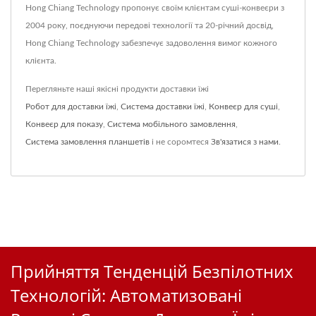
Hong Chiang Technology пропонує своїм клієнтам суші-конвеєри з
2004 року, поєднуючи передові технології та 20-річний досвід,
Hong Chiang Technology забезпечує задоволення вимог кожного
клієнта.
Перегляньте наші якісні продукти доставки їжі
Робот для доставки їжі
,
Система доставки їжі
,
Конвеєр для суші
,
Конвеєр для показу
,
Система мобільного замовлення
,
Система замовлення планшетів
і не соромтеся
Зв'язатися з нами
.
Прийняття Тенденцій Безпілотних
Технологій: Автоматизовані