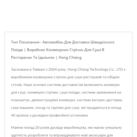
Тип Посилання - Автомобіль Для Доставки Швидкісного
Поїзда | Виробник Конвеєрних Стрічок Для Суші В
Ресторанах Та Їдальнях | Hong Chiang
Заснована в Тайвані з 2004 року, Hong Chiang Technology Co., LTD є
виробником конвеєрних стрічок для суші-ресторанів та обідніх
столів. Наші основні системи доставки їжі включають конвеєри
для суші, конвеєрні стрічки, суші-поїзди, системи замовлення на
планшетах, демонстраційні конвеєри, системи експрес-доставки,
суші-машини, посуд та тарілки для суші, які продаються в понад
40 країнах з досвідом професійної установки.
Маючи понад 20 років досвіду виробництва, ми маємо унікальну
здатність розробляти та впроваджувати нові аксесуари для