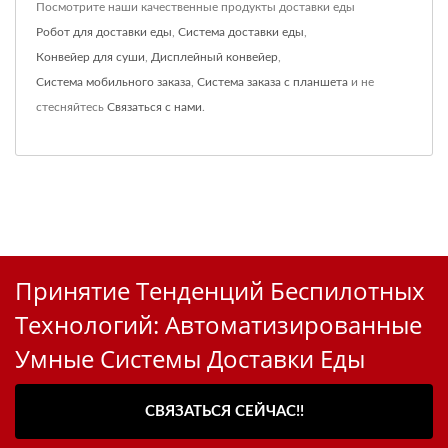
Посмотрите наши качественные продукты доставки еды
Робот для доставки еды
,
Система доставки еды
,
Конвейер для суши
,
Дисплейный конвейер
,
Система мобильного заказа
,
Система заказа с планшета
и не
стесняйтесь
Связаться с нами
.
Принятие Тенденций Беспилотных
Технологий: Автоматизированные
Умные Системы Доставки Еды
СВЯЗАТЬСЯ СЕЙЧАС!!