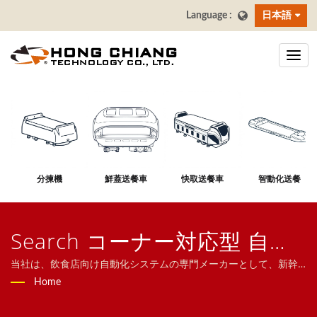
日本語
分揀機
鮮蓋送餐車
快取送餐車
智動化送餐
Search コーナー対応型 自動
配膳システム | ホンチャンテ
当社は、飲食店向け自動化システムの専門メーカーとして、新幹
線型配膳システム、配膳ロボット、コンベヤシステム、回転寿司
Home
クノロジー株式会社
コンベヤ、タブレット注文システム、モバイルオーダーシステ
ム、ディスプレイコンベヤ、寿司機器、カスタマイズ対応配膳シ