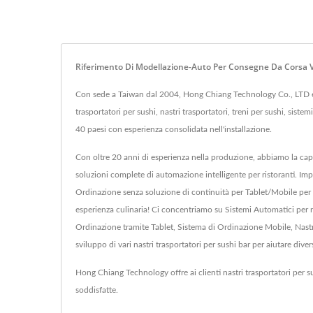
Riferimento Di Modellazione-Auto Per Consegne Da Corsa Ve
Con sede a Taiwan dal 2004, Hong Chiang Technology Co., LTD è un p
trasportatori per sushi, nastri trasportatori, treni per sushi, siste
40 paesi con esperienza consolidata nell'installazione.
Con oltre 20 anni di esperienza nella produzione, abbiamo la capa
soluzioni complete di automazione intelligente per ristoranti. Impl
Ordinazione senza soluzione di continuità per Tablet/Mobile per r
esperienza culinaria! Ci concentriamo su Sistemi Automatici per r
Ordinazione tramite Tablet, Sistema di Ordinazione Mobile, Nastr
sviluppo di vari nastri trasportatori per sushi bar per aiutare divers
Hong Chiang Technology offre ai clienti nastri trasportatori per 
soddisfatte.