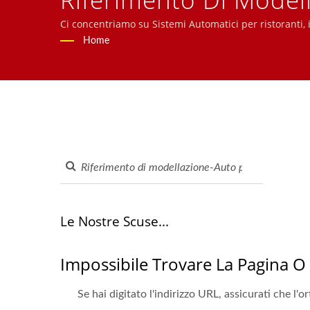
VeloceCercato | Nastr
Ci concentriamo su Sistemi Automatici per ristoranti,
Sushi, Sistema di Ordinazione tramite Tablet, Sistema
Home
Nastri Per Consegna 
Benvenuti a contattarci.
Le Nostre Scuse...
Impossibile Trovare La Pagina O
Se hai digitato l'indirizzo URL, assicurati che l'o