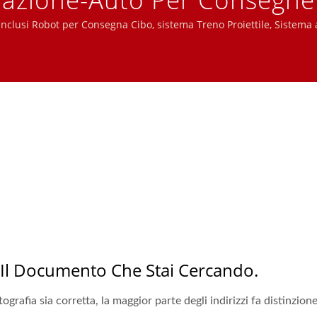
o Trasportatore Per Sushi 
 inclusi Robot per Consegna Cibo, sistema Treno Proiettile, Sistema
 di Ordinazione Mobile, Nastro Display, Macchina per Sushi, Sistem
Di Cibo | Hong Chiang
 Il Documento Che Stai Cercando.
rtografia sia corretta, la maggior parte degli indirizzi fa distinzi