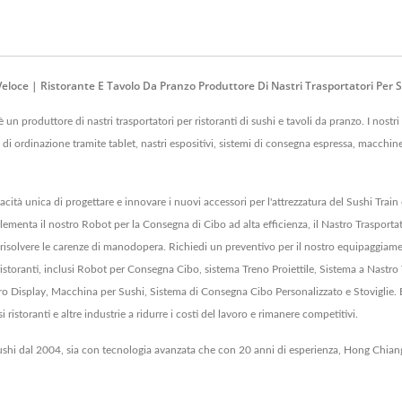
loce | Ristorante E Tavolo Da Pranzo Produttore Di Nastri Trasportatori Per
roduttore di nastri trasportatori per ristoranti di sushi e tavoli da pranzo. I nostri 
mi di ordinazione tramite tablet, nastri espositivi, sistemi di consegna espressa, macchine
cità unica di progettare e innovare i nuovi accessori per l'attrezzatura del Sushi Trai
ementa il nostro Robot per la Consegna di Cibo ad alta efficienza, il Nastro Trasportator
isolvere le carenze di manodopera. Richiedi un preventivo per il nostro equipaggiament
istoranti, inclusi Robot per Consegna Cibo, sistema Treno Proiettile, Sistema a Nastro
o Display, Macchina per Sushi, Sistema di Consegna Cibo Personalizzato e Stoviglie. 
i ristoranti e altre industrie a ridurre i costi del lavoro e rimanere competitivi.
sushi dal 2004, sia con tecnologia avanzata che con 20 anni di esperienza, Hong Chiang