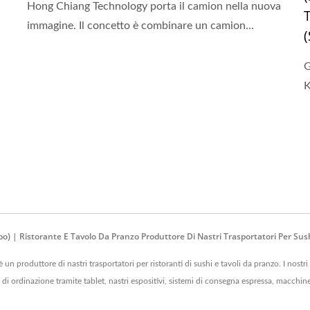
Hong Chiang Technology porta il camion nella nuova
immagine. Il concetto è combinare un camion...
G
K
o) | Ristorante E Tavolo Da Pranzo Produttore Di Nastri Trasportatori Per Su
roduttore di nastri trasportatori per ristoranti di sushi e tavoli da pranzo. I nostri 
mi di ordinazione tramite tablet, nastri espositivi, sistemi di consegna espressa, macchine