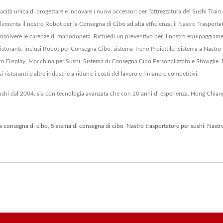
cità unica di progettare e innovare i nuovi accessori per l'attrezzatura del Sushi Trai
ementa il nostro Robot per la Consegna di Cibo ad alta efficienza, il Nastro Trasportator
isolvere le carenze di manodopera. Richiedi un preventivo per il nostro equipaggiament
istoranti, inclusi Robot per Consegna Cibo, sistema Treno Proiettile, Sistema a Nastro
o Display, Macchina per Sushi, Sistema di Consegna Cibo Personalizzato e Stoviglie. 
i ristoranti e altre industrie a ridurre i costi del lavoro e rimanere competitivi.
sushi dal 2004, sia con tecnologia avanzata che con 20 anni di esperienza, Hong Chiang
a consegna di cibo
,
Sistema di consegna di cibo
,
Nastro trasportatore per sushi
,
Nastro