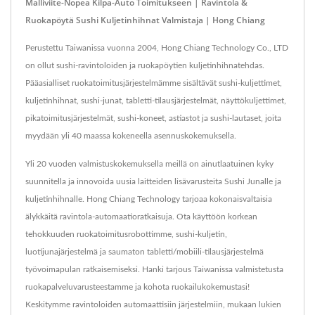
Malliviite-Nopea Kilpa-Auto Toimitukseen | Ravintola &
Ruokapöytä Sushi Kuljetinhihnat Valmistaja | Hong Chiang
Perustettu Taiwanissa vuonna 2004, Hong Chiang Technology Co., LTD
on ollut sushi-ravintoloiden ja ruokapöytien kuljetinhihnatehdas.
Pääasialliset ruokatoimitusjärjestelmämme sisältävät sushi-kuljettimet,
kuljetinhihnat, sushi-junat, tabletti-tilausjärjestelmät, näyttökuljettimet,
pikatoimitusjärjestelmät, sushi-koneet, astiastot ja sushi-lautaset, joita
myydään yli 40 maassa kokeneella asennuskokemuksella.
Yli 20 vuoden valmistuskokemuksella meillä on ainutlaatuinen kyky
suunnitella ja innovoida uusia laitteiden lisävarusteita Sushi Junalle ja
kuljetinhihnalle. Hong Chiang Technology tarjoaa kokonaisvaltaisia
älykkäitä ravintola-automaatioratkaisuja. Ota käyttöön korkean
tehokkuuden ruokatoimitusrobottimme, sushi-kuljetin,
luotijunajärjestelmä ja saumaton tabletti/mobiili-tilausjärjestelmä
työvoimapulan ratkaisemiseksi. Hanki tarjous Taiwanissa valmistetusta
ruokapalveluvarusteestamme ja kohota ruokailukokemustasi!
Keskitymme ravintoloiden automaattisiin järjestelmiin, mukaan lukien