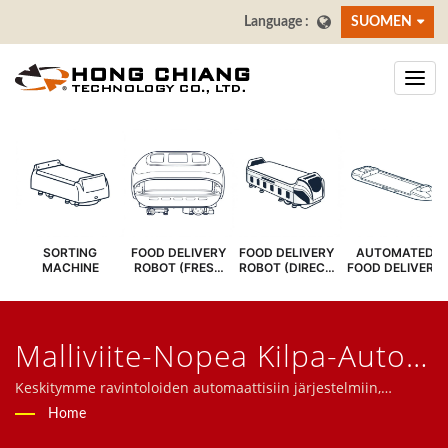
SUOMEN
SORTING
FOOD DELIVERY
FOOD DELIVERY
AUTOMATED
MACHINE
ROBOT (FRESH
ROBOT (DIRECT
FOOD DELIVERY
COVER)
SERVE)
SYSTEM
Malliviite-Nopea Kilpa-Auto
ToimitukseenHaettu | Sushi
Keskitymme ravintoloiden automaattisiin järjestelmiin,
mukaan lukien ruoan toimitusrobotti, luotijunajärjestelmä,
Home
Baari Kuljetinhihna -
kuljetinhihnajärjestelmä, pyörivä sushihihna, tabletti-