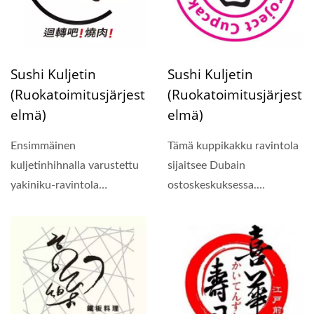
Sushi Kuljetin
Sushi Kuljetin
(ruokatoimitusjärjest
(ruokatoimitusjärjest
Elmä)
Elmä)
Ensimmäinen
Tämä kuppikakku ravintola
kuljetinhihnalla varustettu
sijaitsee Dubain
yakiniku-ravintola
ostoskeskuksessa.
Taiwanissa avattiin vihdoin
Ravintolan päävärit ovat...
heinäkuussa...