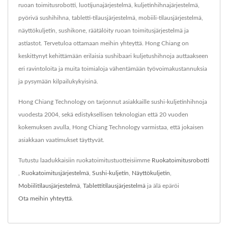
ruoan toimitusrobotti, luotijunajärjestelmä, kuljetinhihnajärjestelmä,
pyörivä sushihihna, tabletti-tilausjärjestelmä, mobiili-tilausjärjestelmä,
näyttökuljetin, sushikone, räätälöity ruoan toimitusjärjestelmä ja
astiastot. Tervetuloa ottamaan meihin yhteyttä. Hong Chiang on
keskittynyt kehittämään erilaisia sushibaari kuljetushihnoja auttaakseen
eri ravintoloita ja muita toimialoja vähentämään työvoimakustannuksia
ja pysymään kilpailukykyisinä.
Hong Chiang Technology on tarjonnut asiakkaille sushi-kuljetinhihnoja
vuodesta 2004, sekä edistyksellisen teknologian että 20 vuoden
kokemuksen avulla, Hong Chiang Technology varmistaa, että jokaisen
asiakkaan vaatimukset täyttyvät.
Tutustu laadukkaisiin ruokatoimitustuotteisiimme
Ruokatoimitusrobotti
,
Ruokatoimitusjärjestelmä
,
Sushi-kuljetin
,
Näyttökuljetin
,
Mobiilitilausjärjestelmä
,
Tablettitilausjärjestelmä
ja älä epäröi
Ota meihin yhteyttä
.