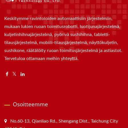
Keskitymme ravintoloiden automaattisiin järjestelmiin,
mukaan lukien ruoan toimitusrobotti, luotijunajärjestelmä,
kuljetinhihnajärjestelmä, pyörivä sushihihna, tabletti-
tilausjärjestelmä, mobiili-tilausjärjestelmä, näyttökuljetin,
sushikone, räätälöity ruoan toimitusjärjestelmä ja astiastot.
Tervetuloa ottamaan meihin yhteyttä.
Osoitteemme
No.60-13, Qianliao Rd., Shengang Dist., Taichung City