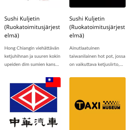
Sushi Kuljetin
Sushi Kuljetin
(ruokatoimitusjärjest
(ruokatoimitusjärjest
Elmä)
Elmä)
Hong Chiangin viehättävän
Ainutlaatuinen
ketjuhihnan ja suuren kokin
taiwanilainen hot pot, jossa
upeiden dim sumien kanssa
on vaikuttava ketjusiirto,
Yan-Xiang...
on jo noussut esiin...