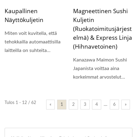
Kaupallinen
Magneettinen Sushi
Näyttökuljetin
Kuljetin
(Ruokatoimitusjärjest
Miten voit kuvitella, että
Elmä) & Express Linja
tehokkailla automaattisilla
(Hihnavetoinen)
laitteilla on suhteita
taiteeseen? Se...
Kanazawa Maimon Sushi
Japanista voittaa aina
korkeimmat arvostelut
korkealuokkaisessa
kierrätettävässä...
Tulos 1 - 12 / 62
…
«
1
2
3
4
6
»