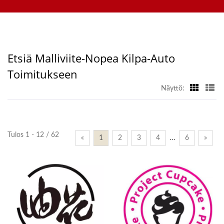
tilausjärjestelmä, mobiili-tilausjärjestelmä, näyttökuljetin,
Ruokatoimitushihnan
sushikone, räätälöity ruoan toimitusjärjestelmä ja astiastot.
Valmistaja | Hong Chiang
Tervetuloa ottamaan meihin yhteyttä.
Etsiä Malliviite-Nopea Kilpa-Auto
Toimitukseen
Näyttö:
Tulos 1 - 12 / 62
…
«
1
2
3
4
6
»