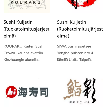
Sushi Kuljetin
Sushi Kuljetin
(ruokatoimitusjärjest
(ruokatoimitusjärjest
Elmä)
Elmä)
KOURAKU Kaiten Sushi
SIWA Sushi sijaitsee
Crown -kauppa avattiin
Yonghe-puiston nro 4
Xinzhuangin alueella
lähellä Uutta Taipeiä.
Uudessa Taipeiissä
Ruostumattomasta
toukokuun...
teräksestä...