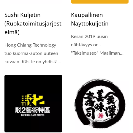
Sushi Kuljetin
Kaupallinen
(ruokatoimitusjärjest
Näyttökuljetin
Elmä)
Kesän 2019 uusin
nähtävyys on -
Hong Chiang Technology
"Taksimuseo" Maailman
tuo kuorma-auton uuteen
ensimmäinen
kuvaan. Käsite on yhdistää
ainutlaatuinen
kuorma-auto sushin...
taksimuseo...