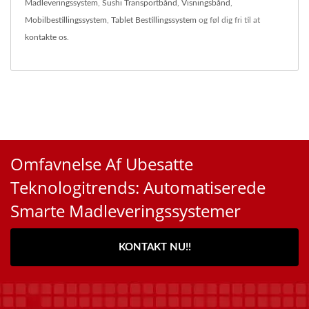
Madleveringssystem
,
Sushi Transportbånd
,
Visningsbånd
,
Mobilbestillingssystem
,
Tablet Bestillingssystem
og føl dig fri til at
kontakte os
.
Omfavnelse Af Ubesatte
Teknologitrends: Automatiserede
Smarte Madleveringssystemer
KONTAKT NU!!