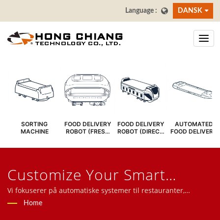
DANSK
SORTING
FOOD DELIVERY
FOOD DELIVERY
AUTOMATED
MACHINE
ROBOT (FRESH
ROBOT (DIRECT
FOOD DELIVERY
COVER)
SERVE)
SYSTEM
Customize Your Smart
RestaurantSøgt | Sushi Bar
Vi fokuserer på automatiske systemer til restauranter,
herunder madleveringsrobotter, højhastighedstogsystemer,
Home
Transportbånd -
transportbåndsystemer, roterende sushi-båndsystemer,