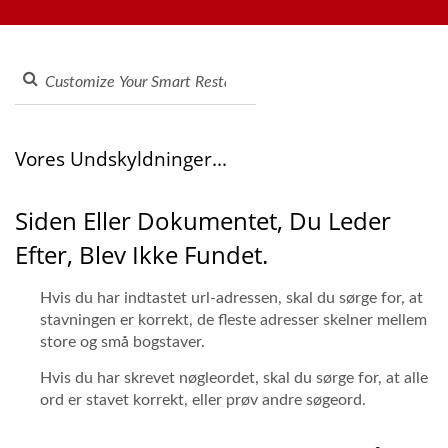
tabletbestillingssystemer, mobilbestillingssystemer,
Madleveringsbånd
displaytransportører, sushi-maskiner, tilpassede
Producent | Hong Chiang
madleveringssystemer og service, kontakt os venligst.
Vores Undskyldninger...
Siden Eller Dokumentet, Du Leder
Efter, Blev Ikke Fundet.
Hvis du har indtastet url-adressen, skal du sørge for, at
stavningen er korrekt, de fleste adresser skelner mellem
store og små bogstaver.
Hvis du har skrevet nøgleordet, skal du sørge for, at alle
ord er stavet korrekt, eller prøv andre søgeord.