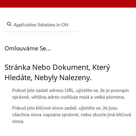
otáčejícího se sushi pásu, systému objednávání pomocí
Výrobce Dopravníků Pro
tabletů, mobilního objednávání, zobrazovacího dopravníku,
Dodávku Jídla | Hong Chiang
stroje na sushi, přizpůsobeného systému doručování jídla a
nádobí. Vítejte, kontaktujte nás.
Omlouváme Se...
Stránka Nebo Dokument, Který
Hledáte, Nebyly Nalezeny.
Pokud jste zadali adresu URL, ujistěte se, že je pravopis
správně, většina adres rozlišuje malá a velká písmena.
Pokud jste klíčové slovo zadali, ujistěte se, že jsou
všechna slova napsána správně, nebo zkuste jiná klíčová
slova.