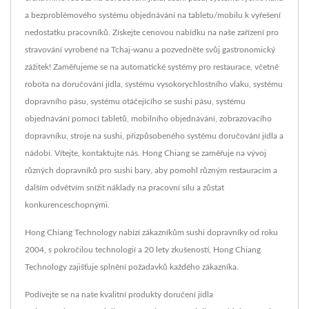
a bezproblémového systému objednávání na tabletu/mobilu k vyřešení
nedostatku pracovníků. Získejte cenovou nabídku na naše zařízení pro
stravování vyrobené na Tchaj-wanu a pozvedněte svůj gastronomický
zážitek! Zaměřujeme se na automatické systémy pro restaurace, včetně
robota na doručování jídla, systému vysokorychlostního vlaku, systému
dopravního pásu, systému otáčejícího se sushi pásu, systému
objednávání pomocí tabletů, mobilního objednávání, zobrazovacího
dopravníku, stroje na sushi, přizpůsobeného systému doručování jídla a
nádobí. Vítejte, kontaktujte nás. Hong Chiang se zaměřuje na vývoj
různých dopravníků pro sushi bary, aby pomohl různým restauracím a
dalším odvětvím snížit náklady na pracovní sílu a zůstat
konkurenceschopnými.
Hong Chiang Technology nabízí zákazníkům sushi dopravníky od roku
2004, s pokročilou technologií a 20 lety zkušeností, Hong Chiang
Technology zajišťuje splnění požadavků každého zákazníka.
Podívejte se na naše kvalitní produkty doručení jídla