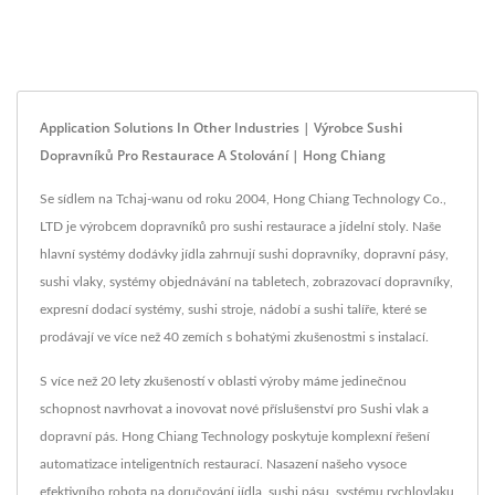
Application Solutions In Other Industries | Výrobce Sushi
Dopravníků Pro Restaurace A Stolování | Hong Chiang
Se sídlem na Tchaj-wanu od roku 2004, Hong Chiang Technology Co.,
LTD je výrobcem dopravníků pro sushi restaurace a jídelní stoly. Naše
hlavní systémy dodávky jídla zahrnují sushi dopravníky, dopravní pásy,
sushi vlaky, systémy objednávání na tabletech, zobrazovací dopravníky,
expresní dodací systémy, sushi stroje, nádobí a sushi talíře, které se
prodávají ve více než 40 zemích s bohatými zkušenostmi s instalací.
S více než 20 lety zkušeností v oblasti výroby máme jedinečnou
schopnost navrhovat a inovovat nové příslušenství pro Sushi vlak a
dopravní pás. Hong Chiang Technology poskytuje komplexní řešení
automatizace inteligentních restaurací. Nasazení našeho vysoce
efektivního robota na doručování jídla, sushi pásu, systému rychlovlaku