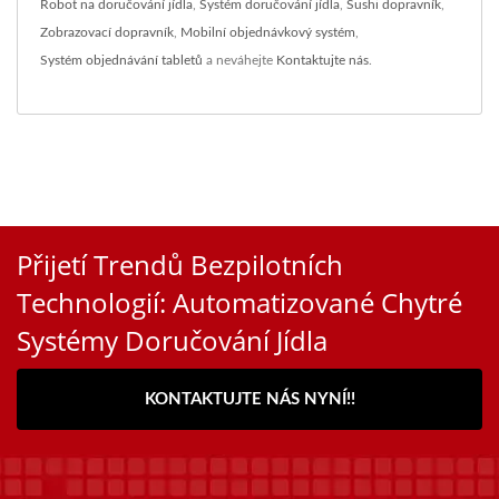
Robot na doručování jídla
,
Systém doručování jídla
,
Sushi dopravník
,
Zobrazovací dopravník
,
Mobilní objednávkový systém
,
Systém objednávání tabletů
a neváhejte
Kontaktujte nás
.
Přijetí Trendů Bezpilotních
Technologií: Automatizované Chytré
Systémy Doručování Jídla
KONTAKTUJTE NÁS NYNÍ!!